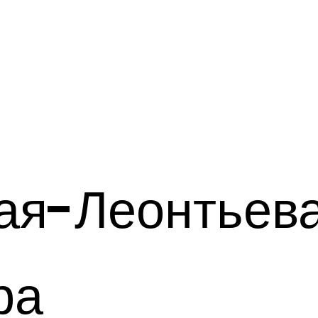
ая-Леонтьев
ра