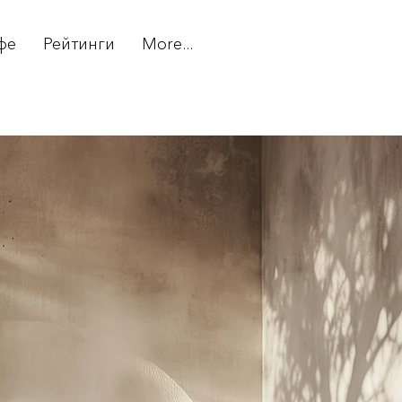
фе
Рейтинги
More...