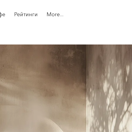
фе
Рейтинги
More...