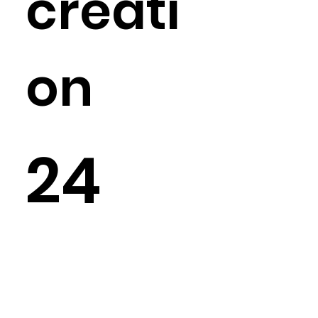
creati
on
24