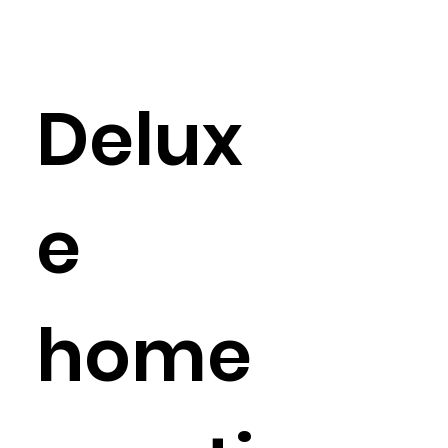
Delux
e
home