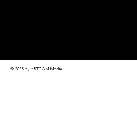
editorial.team@lofficiel.pro
проект ЛОКАТОР –
locator@lofficiel.pro
© 2025 by ARTCOM Media