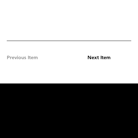
Previous Item
Next Item
L'OFFICIEL
рекламный отдел –
adv@lofficiel.pro
редакция LOFFICIEL о Моде –
editorial.team@lofficiel.pro
ROSSIA
редакция LOFFICIEL о Дизайн –
editorial.team@lofficiel.pro
редакция LOFFICIEL о Гольфе –