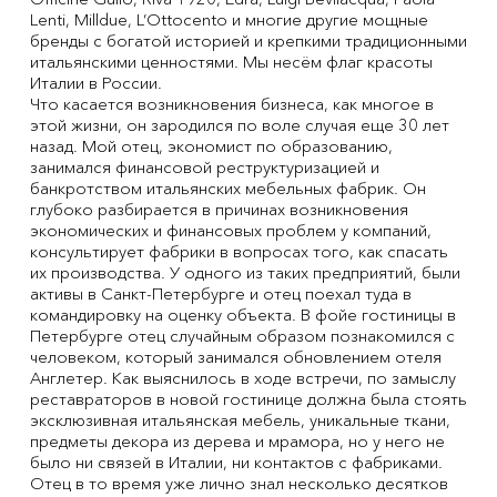
Lenti, Milldue, L’Ottocento и многие другие мощные
бренды с богатой историей и крепкими традиционными
итальянскими ценностями. Мы несём флаг красоты
Италии в России.
Что касается возникновения бизнеса, как многое в
этой жизни, он зародился по воле случая еще 30 лет
назад. Мой отец, экономист по образованию,
занимался финансовой реструктуризацией и
банкротством итальянских мебельных фабрик. Он
глубоко разбирается в причинах возникновения
экономических и финансовых проблем у компаний,
консультирует фабрики в вопросах того, как спасать
их производства. У одного из таких предприятий, были
активы в Санкт-Петербурге и отец поехал туда в
командировку на оценку объекта. В фойе гостиницы в
Петербурге отец случайным образом познакомился с
человеком, который занимался обновлением отеля
Англетер. Как выяснилось в ходе встречи, по замыслу
реставраторов в новой гостинице должна была стоять
эксклюзивная итальянская мебель, уникальные ткани,
предметы декора из дерева и мрамора, но у него не
было ни связей в Италии, ни контактов с фабриками.
Отец в то время уже лично знал несколько десятков