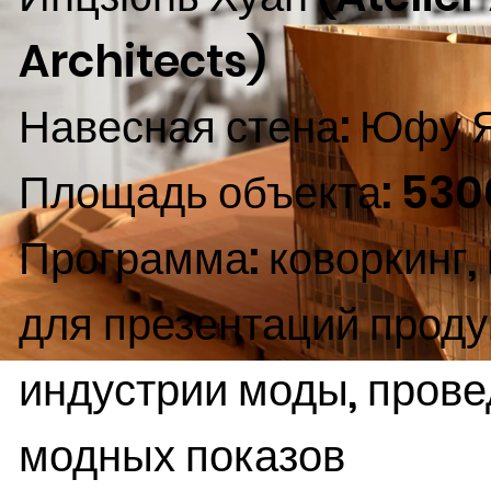
Architects)
Навесная стена: Юфу 
Площадь объекта: 5300
Программа: коворкинг,
для презентаций проду
индустрии моды, пров
модных показов