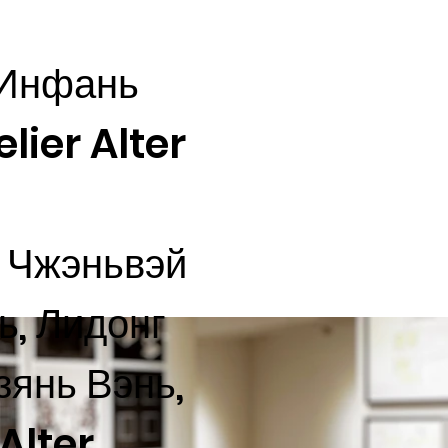
 Инфань
lier Alter
: Чжэньвэй
ь, Лидонг
зянь Вэнь,
Alter