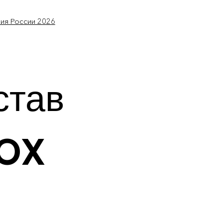
мия России 2026
став
BOX