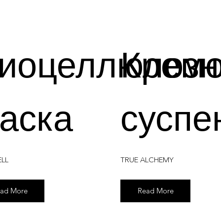
иоцеллюлозн
Крем
аска
суспе
ELL
TRUE ALCHEMY
ad More
Read More