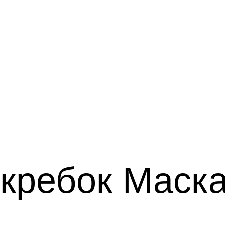
кребок
Маск