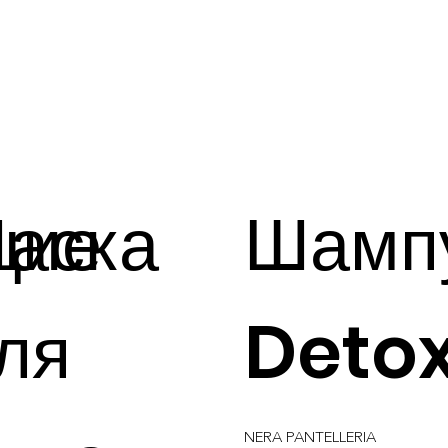
щие
аска
Шамп
ля
Deto
NERA PANTELLERIA