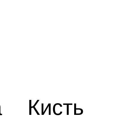
а
Кисть