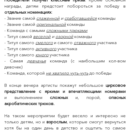
награды, детям предстоит побороться за победу в
отдельных номинациях
:
- Звание самой
слаженной
и
сработавшейся
команды
- Звание самой
оригинальной
команды
- Команда с самыми
сложными трюками
- Титул самой
веселой
и
озорной
команды
- Титул самого
смелого
и самого
отважного
участника
- Титул самого
активного
участника
- Титул самого
юного
участника
- Самая
девчачья
команда (с наибольшим кол-вом
девочек)
- Команда, которой
не хватило чуть-чуть
до победы
В конце вечера артисты покажут небольшое
цирковое
представление с яркими и впечатляющими номерами
и выполнением
сложных
и, порой,
опасных
акробатических трюков.
На таком мероприятии будет весело и
интересно не
только детям, но и
взрослым
, которые смогут вернуться
хотя бы на один день в детство и ощутить то самое