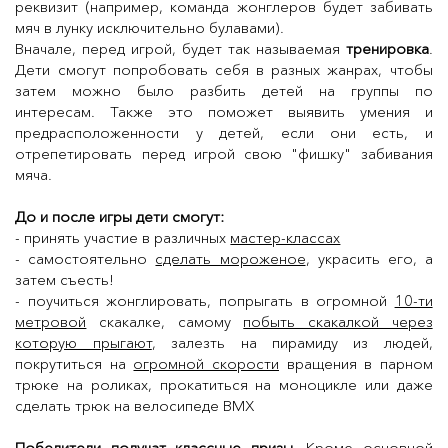
реквизит (например, команда жонглеров будет забивать
мяч в лунку исключительно булавами).
Вначале, перед игрой, будет так называемая
тренировка
.
Дети смогут попробовать себя в разных жанрах, чтобы
затем можно было разбить детей на группы по
интересам. Также это поможет выявить умения и
предрасположенности у детей, если они есть, и
отрепетировать перед игрой свою "фишку" забивания
мяча.
До и после игры дети смогут:
- принять участие в различных
мастер-классах
- самостоятельно
сделать мороженое
, украсить его, а
затем
съесть!
- поучиться жонглировать, попрыгать в огромной
10-ти
метровой
скакалке, самому
побыть скакалкой через
которую прыгают
, залезть на пирамиду из людей,
покрутиться на
огромной скорости
вращения в парном
трюке на роликах, прокатиться на моноцикле или даже
сделать трюк на велосипеде BMX
Победители получат классные призы
. Кроме основной