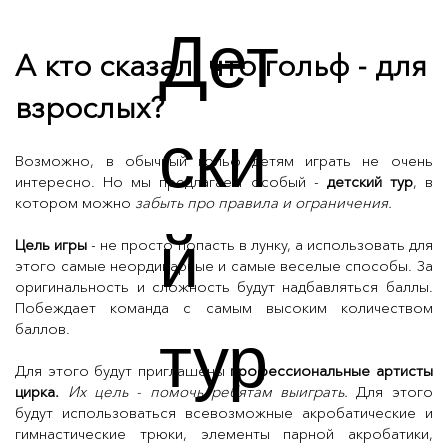
Дет
А кто сказал, что гольф - для
взрослых?
ски
Возможно, в обычный гольф детям играть не очень
интересно. Но мы предлагаем особый -
детский тур
, в
котором можно
забыть про правила и ограничения.
й
Цель игры
- не просто попасть в лунку, а использовать для
этого самые неординарные и самые веселые способы. За
оригинальность и сложность будут надбавляться баллы.
Побеждает команда с самым высоким количеством
тур
баллов.
Для этого будут приглашены
профессиональные артисты
цирка.
Их цель - помочь ребятам выиграть.
Для этого
будут использоваться всевозможные
акробатические и
гимнастические трюки, элементы парной акробатики,