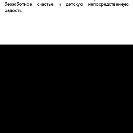
беззаботное счастье
и
детскую непосредственную
радость
.
L'OFFICIEL
рекламный отдел –
adv@lofficiel.pro
редакция LOFFICIEL о Моде –
editorial.team@lofficiel.pro
ROSSIA
редакция LOFFICIEL о Дизайн –
editorial.team@lofficiel.pro
редакция LOFFICIEL о Гольфе –
editorial.team@lofficiel.pro
проект ЛОКАТОР –
locator@lofficiel.pro