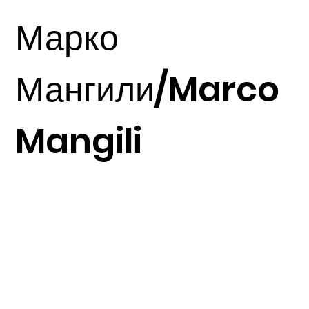
Basalto Grigio,
Марко
керамические плиты
Мангили/Marco
Mangili