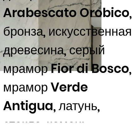
Arabescato Orobico,
бронза, искусственная
древесина, серый
мрамор Fior di Bosco,
мрамор Verde
Antigua, латунь,
стекло, камень