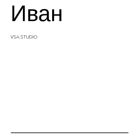
Иван
VSA.STUDIO