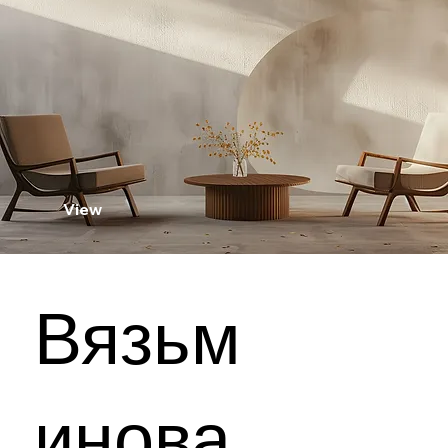
View
Вязьм
инова