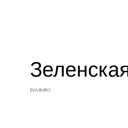
Зеленска
EVA.BURO