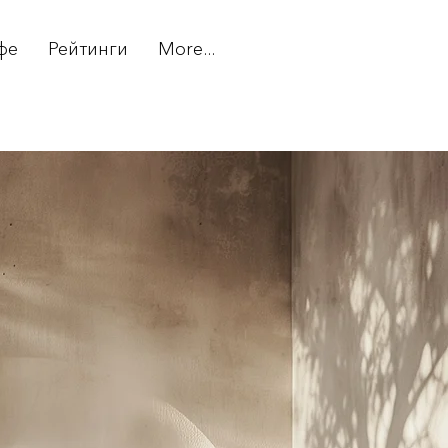
фе
Рейтинги
More...