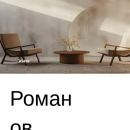
View
Роман
ов