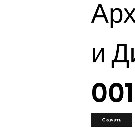
Арх
и Д
001
Скачать