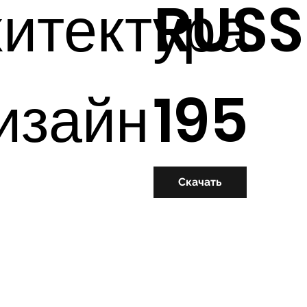
итектура
RUSS
изайн
195
Скачать