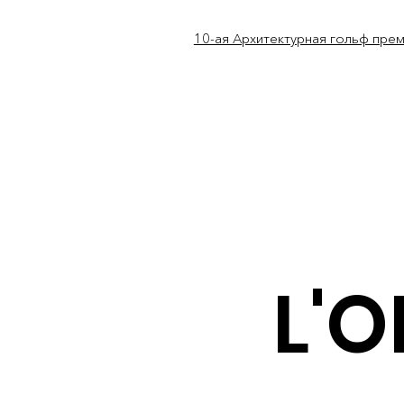
10-ая Архитектурная гольф пре
L'O