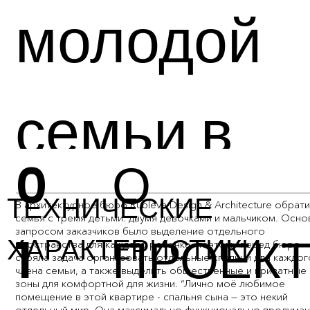
молодой
семьи в
0
О
ЖК
ТЕХНИЧЕСКИЕ
В архитектурное бюро Rubleva Design & Architecture обрат
семья с тремя детьми: двумя девочками и мальчиком. Осн
запросом заказчиков было выделение отдельного
1
ПРОЕК
ХАРАКТЕРИСТИКИ
пространства для каждого ребенка, поэтому перед бюро
стояла задача организовать отдельные спальни для каждог
члена семьи, а также выделить общественные и приватные
зоны для комфортной для жизни. “Лично моё любимое
помещение в этой квартире - спальня сына — это некий
отдельный мир. Она максимально функционально продуман