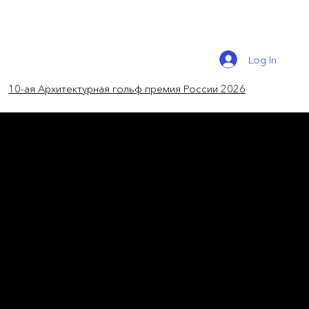
Log In
10-ая Архитектурная гольф премия России 2026
Новости мира
«Стул – воплощение
практичности в дизайне»
Powerhouse создала кресло в форме
морской раковины