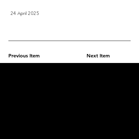
24 April 2025
Previous Item
Next Item
L'OFFICIEL
рекламный отдел –
adv@lofficiel.pro
редакция LOFFICIEL о Моде –
editorial.team@lofficiel.pro
ROSSIA
редакция LOFFICIEL о Дизайн –
editorial.team@lofficiel.pro
редакция LOFFICIEL о Гольфе –
editorial.team@lofficiel.pro
проект ЛОКАТОР –
locator@lofficiel.pro