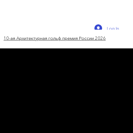
Log In
10-ая Архитектурная гольф премия России 2026
новости мира
В Шанхае построили
подземный город
Shanghai Suhe MixC World – подземное
общественное пространство с
инфраструктурой