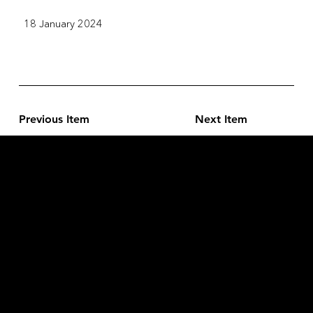
18 January 2024
Previous Item
Next Item
L'OFFICIEL
рекламный отдел –
adv@lofficiel.pro
редакция LOFFICIEL о Моде –
editorial.team@lofficiel.pro
ROSSIA
редакция LOFFICIEL о Дизайн –
editorial.team@lofficiel.pro
редакция LOFFICIEL о Гольфе –
editorial.team@lofficiel.pro
проект ЛОКАТОР –
locator@lofficiel.pro