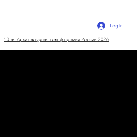
Log In
10-ая Архитектурная гольф премия России 2026
новости мира
Cолнечные часы с театром
под открытым небом
OPEN Architecture представило
пространство на берегу океана