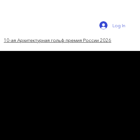
Log In
10-ая Архитектурная гольф премия России 2026
новости России
Голливуд в Санкт-
Петербурге
Торгово-развлекательный комплекс
откроется у станции метро «Пионерская» в
Санкт-Петербурге