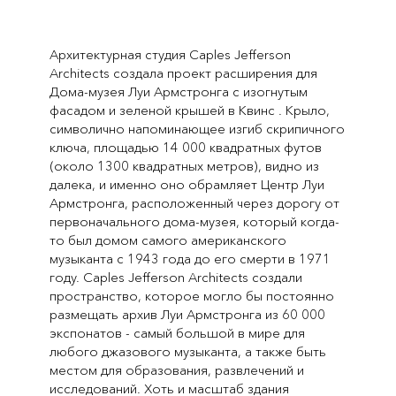
Архитектурная студия Caples Jefferson
Architects создала проект расширения для
Дома-музея Луи Армстронга с изогнутым
фасадом и зеленой крышей в Квинс . Крыло,
символично напоминающее изгиб скрипичного
ключа, площадью 14 000 квадратных футов
(около 1300 квадратных метров), видно из
далека, и именно оно обрамляет Центр Луи
Армстронга, расположенный через дорогу от
первоначального дома-музея, который когда-
то был домом самого американского
музыканта с 1943 года до его смерти в 1971
году. Caples Jefferson Architects создали
пространство, которое могло бы постоянно
размещать архив Луи Армстронга из 60 000
экспонатов - самый большой в мире для
любого джазового музыканта, а также быть
местом для образования, развлечений и
исследований. Хоть и масштаб здания