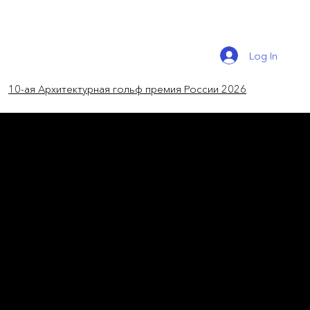
Log In
10-ая Архитектурная гольф премия России 2026
новости мира
Дом- музей джаза — дом-
музей Армстронга
Новый центр Луи Армстронга в Квинсе