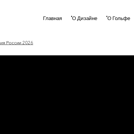
Главная
'О Дизайне
'О Гольфе
мия России 2026
новости мира