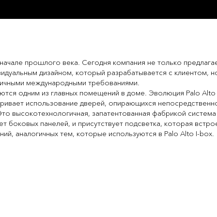
 начале прошлого века. Сегодня компания не только предлаг
идуальным дизайном, который разрабатывается с клиентом, н
личными международными требованиями.
ся одним из главных помещений в доме. Эволюция Palo Alto I-B
ривает использование дверей, опирающихся непосредственно 
то высокотехнологичная, запатентованная фабрикой система
нет боковых панелей, и присутствует подсветка, которая встро
ий, аналогичных тем, которые используются в Palo Alto I-box.