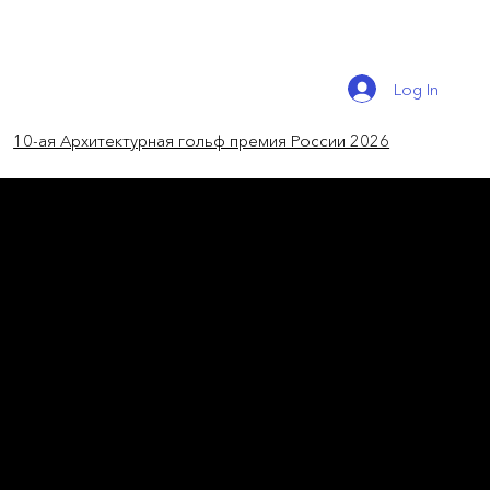
Log In
10-ая Архитектурная гольф премия России 2026
новости мира
Парковка будущего
Новый Future Car Park в Китае