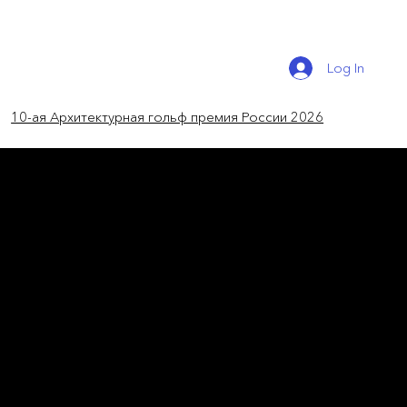
Log In
10-ая Архитектурная гольф премия России 2026
новости мира
Парящее перо на земле
Компания MAD Architects построит новый
терминал в аэропорту Чанчуня в Китае