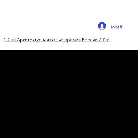
Log In
10-ая Архитектурная гольф премия России 2026
новости мира
Первый в ЦА музей
современного искусства
Almaty Museum of Arts откроется в 2025
году