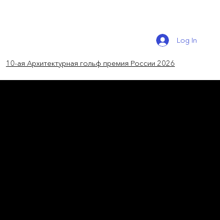
Log In
10-ая Архитектурная гольф премия России 2026
новости мира
Первый русский небоскреб
в Америке
Российское бюро МЕГАНОМ продолжает
строительство небоскреба на Fifth Avenue,
262