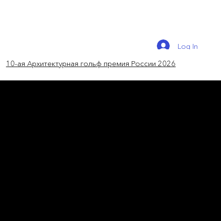
Log In
10-ая Архитектурная гольф премия России 2026
новости России
Прошёл 1 отборочный тур
8-ой Архитектурной гольф
премии!
Генеральными спонсорами стали T.Sleep,
ALTAGAMMA, DOVLET HOUSE, а также