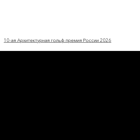
Log In
10-ая Архитектурная гольф премия России 2026
новости мира
Сад на стене Танатап
В Индонезии архитектурное бюро RAD+ar
построило кафе среди деревьев