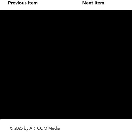
Previous Item
Next Item
L'OFFICIEL
рекламный отдел –
adv@lofficiel.pro
редакция LOFFICIEL о Моде –
editorial.team@lofficiel.pro
ROSSIA
редакция LOFFICIEL о Дизайн –
editorial.team@lofficiel.pro
редакция LOFFICIEL о Гольфе –
editorial.team@lofficiel.pro
проект ЛОКАТОР –
locator@lofficiel.pro
© 2025 by ARTCOM Media