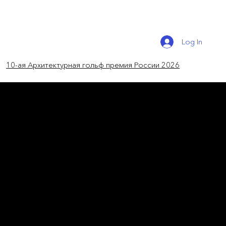
Log In
10-ая Архитектурная гольф премия России 2026
новости мира
Спорт под куполом
Benjamín Murúa Arquitectos создали
необычный спортивный центр в чилийской
пустыне