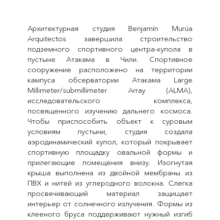
Архитектурная студия Benjamín Murúa
Arquitectos завершила строительство
подземного спортивного центра-купола в
пустыне Атакама в Чили. Спортивное
сооружение расположено на территории
кампуса обсерватории Атакама Large
Millimeter/submillimeter Array (ALMA),
исследовательского комплекса,
посвященного изучению дальнего космоса.
Чтобы приспособить объект к суровым
условиям пустыни, студия создала
аэродинамический купол, который покрывает
спортивную площадку овальной формы и
прилегающие помещения внизу. Изогнутая
крыша выполнена из двойной мембраны из
ПВХ и нитей из углеродного волокна. Слегка
просвечивающий материал защищает
интерьер от солнечного излучения. Формы из
клееного бруса поддерживают нужный изгиб