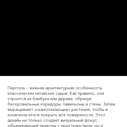
Пергола − важная архитектурная особенность
классических китайских садов. Как правило, она
строится из бамбука или дерева, образуя
бескровельные коридоры, павильоны и стены. Затем
выращивают «скалолазающие» растения, чтобы в
конечном итоге покрыть все поверхности. Этот
дизайн не только создает визуальный фокус,
объединяющий природу с пространством, но и