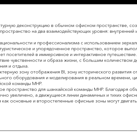
турную деконструкцию в обычном офисном пространстве, соз
пространство на два взаимодействующих уровня: внутренний 
рациональности и профессионализма с использованием зерка
утуристическое и упорядоченное пространство, которое вып
ает посетителей в иммерсивное и интерактивное путешествие.
твие чувственности и образа жизни, с большим количеством 
ния и отдыха.
ктерную зону отображения BI, зону исторического развития от
ного оборудования и моделирования в реальном времени, ци
йской команды MHP.
е пространство для шанхайской команды MHP. Благодаря объ
чно увеличено, а движущиеся линии динамичных и тихих офис
 как основные и второстепенные офисные зоны могут двигатьс