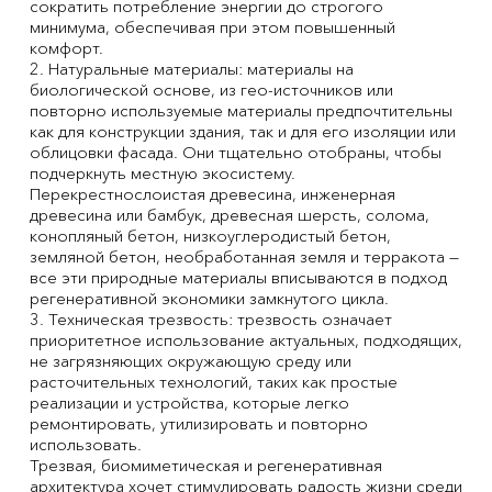
сократить потребление энергии до строгого
минимума, обеспечивая при этом повышенный
комфорт.
2. Натуральные материалы: материалы на
биологической основе, из гео-источников или
повторно используемые материалы предпочтительны
как для конструкции здания, так и для его изоляции или
облицовки фасада. Они тщательно отобраны, чтобы
подчеркнуть местную экосистему.
Перекрестнослоистая древесина, инженерная
древесина или бамбук, древесная шерсть, солома,
конопляный бетон, низкоуглеродистый бетон,
земляной бетон, необработанная земля и терракота —
все эти природные материалы вписываются в подход
регенеративной экономики замкнутого цикла.
3. Техническая трезвость: трезвость означает
приоритетное использование актуальных, подходящих,
не загрязняющих окружающую среду или
расточительных технологий, таких как простые
реализации и устройства, которые легко
ремонтировать, утилизировать и повторно
использовать.
Трезвая, биомиметическая и регенеративная
архитектура хочет стимулировать радость жизни среди