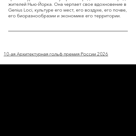
жителей Нью-Йорка. Она черпает свое вдохновение в
Genius Loci, культуре его мест, его воздухе, его почве,
его биоразнообразии и экономике его территории.
Previous Item
Next Item
10-ая Архитектурная гольф премия России 2026
L'OFFICIEL
рекламный отдел –
adv@lofficiel.pro
редакция LOFFICIEL о Моде –
editorial.team@lofficiel.pro
ROSSIA
редакция LOFFICIEL о Дизайн –
editorial.team@lofficiel.pro
редакция LOFFICIEL о Гольфе –
editorial.team@lofficiel.pro
проект ЛОКАТОР –
locator@lofficiel.pro