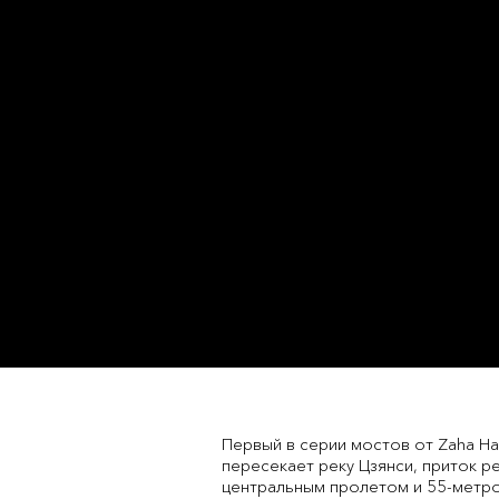
Первый в серии мостов от Zaha Had
пересекает реку Цзянси, приток р
центральным пролетом и 55-метр