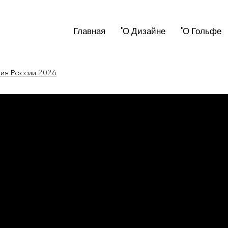
Главная
'О Дизайне
'О Гольфе
мия России 2026
рез