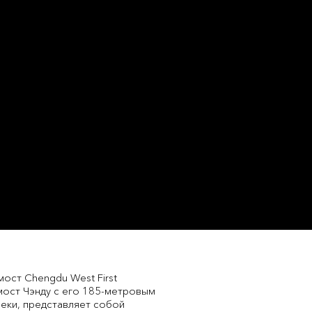
мост Chengdu West First
 мост Чэнду с его 185-метровым
еки, представляет собой