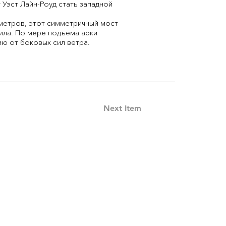
Уэст Лайн-Роуд стать западной
метров, этот симметричный мост
ила. По мере подъема арки
ию от боковых сил ветра.
Next Item