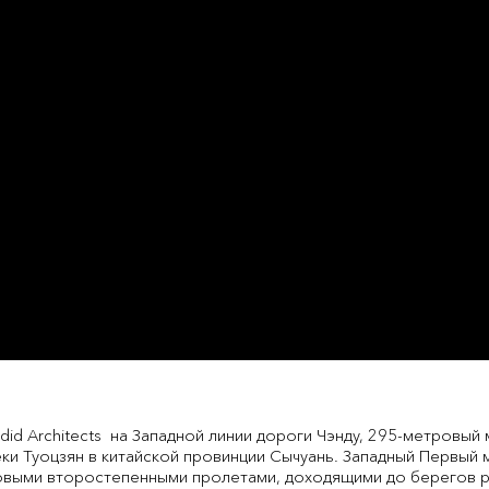
id Architects на Западной линии дороги Чэнду, 295-метровый 
еки Туоцзян в китайской провинции Сычуань. Западный Первый
овыми второстепенными пролетами, доходящими до берегов р