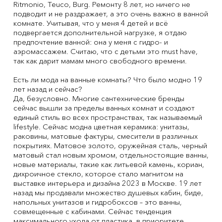
Ritmonio, Teuco, Burg. Ремонту 8 лет, но ничего не
подводит и не раздражает, а это очень важно в ванной
комнате. Учитывая, что у меня 4 детей и всё
подвергается дополнительной нагрузке, я отдаю
предпочтение ванной: она у меня с гидро- и
аэромассажем. Считаю, что с детьми это must have,
так как дарит мамам много свободного времени.
Есть ли мода на ванные комнаты? Что было модно 19
лет назад и сейчас?
Да, безусловно. Многие сантехнические бренды
сейчас вышли за пределы ванных комнат и создают
единый стиль во всех пространствах, так называемый
lifestyle. Сейчас модна цветная керамика: унитазы,
раковины, матовые фактуры, смесители в различных
покрытиях. Матовое золото, оружейная сталь, черный
матовый стал новым хромом, отдельностоящие ванны,
новые материалы, такие как литьевой камень, кориан,
дихроичное стекло, которое стало магнитом на
выставке интерьера и дизайна 2023 в Москве. 19 лет
назад мы продавали множество душевых кабин, биде,
напольных унитазов и гидробоксов – это ванны,
совмещенные с кабинами. Сейчас тенденция
максимального ухода от пластика, в приоритете