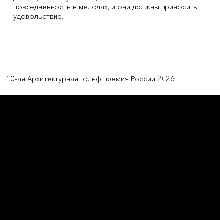
повседневность в мелочах, и они должны приносить
удовольствие.
Previous Item
Next Item
10-ая Архитектурная гольф премия России 2026
L'OFFICIEL
рекламный отдел –
adv@lofficiel.pro
редакция LOFFICIEL о Моде –
editorial.team@lofficiel.pro
ROSSIA
редакция LOFFICIEL о Дизайн –
editorial.team@lofficiel.pro
редакция LOFFICIEL о Гольфе –
editorial.team@lofficiel.pro
проект ЛОКАТОР –
locator@lofficiel.pro