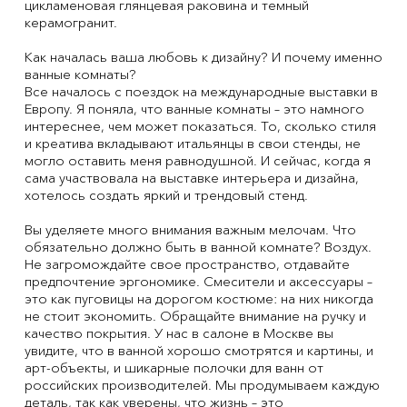
цикламеновая глянцевая раковина и темный
керамогранит.
Как началась ваша любовь к дизайну? И почему именно
ванные комнаты?
Все началось с поездок на международные выставки в
Европу. Я поняла, что ванные комнаты – это намного
интереснее, чем может показаться. То, сколько стиля
и креатива вкладывают итальянцы в свои стенды, не
могло оставить меня равнодушной. И сейчас, когда я
сама участвовала на выставке интерьера и дизайна,
хотелось создать яркий и трендовый стенд.
Вы уделяете много внимания важным мелочам. Что
обязательно должно быть в ванной комнате? Воздух.
Не загромождайте свое пространство, отдавайте
предпочтение эргономике. Смесители и аксессуары –
это как пуговицы на дорогом костюме: на них никогда
не стоит экономить. Обращайте внимание на ручку и
качество покрытия. У нас в салоне в Москве вы
увидите, что в ванной хорошо смотрятся и картины, и
арт-объекты, и шикарные полочки для ванн от
российских производителей. Мы продумываем каждую
деталь, так как уверены, что жизнь – это