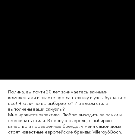
Полина, вы почти 20 лет занимаетесь ванными
комплектами и знаете про сантехнику и узлы буквально
все! Что лично вы выбираете? И в каком стиле
выполнены ваши санузлы?
Мне нравится эклектика. Люблю выходить за рамки и
смешивать стили. В первую очередь, я выбираю
качество и проверенные бренды, у меня самой дома
стоят известные европейские бренды: Villeroy&Boch,