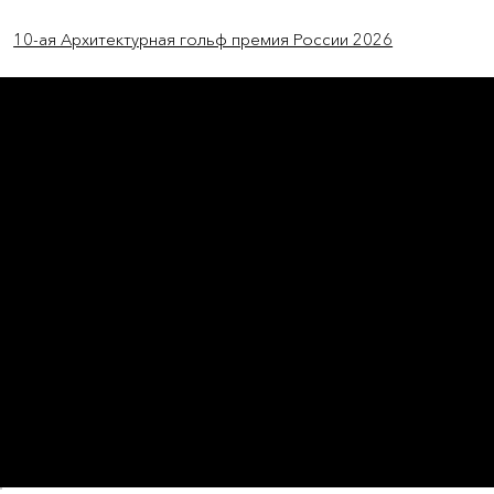
Previous Item
Next Item
10-ая Архитектурная гольф премия России 2026
L'OFFICIEL
рекламный отдел –
adv@lofficiel.pro
редакция LOFFICIEL о Моде –
editorial.team@lofficiel.pro
ROSSIA
редакция LOFFICIEL о Дизайн –
editorial.team@lofficiel.pro
редакция LOFFICIEL о Гольфе –
editorial.team@lofficiel.pro
проект ЛОКАТОР –
locator@lofficiel.pro