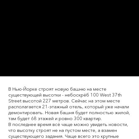
В Нью-Йорке строят новую башню на месте
существующей высотки - небоскрёб 100 West 37th
Street высотой 227 метров. Сейчас на этом месте
располагается 21-этажный отель, который уже начали
демонтировать. Новая башня будет полностью жилой,
там будет 68 этажей и ровно 300 квартир.
В последнее время всё чаще можно увидеть новости,
что высотку строят не на пустом месте, а взамен
существующего задания. Чаще всего это крупные