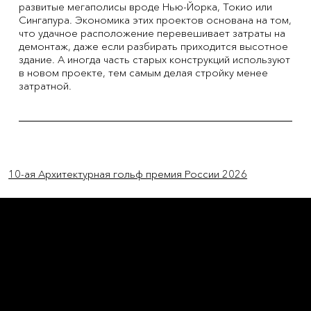
развитые мегаполисы вроде Нью-Йорка, Токио или
Сингапура. Экономика этих проектов основана на том,
что удачное расположение перевешивает затраты на
демонтаж, даже если разбирать приходится высотное
здание. А иногда часть старых конструкций используют
в новом проекте, тем самым делая стройку менее
затратной.
Previous Item
Next Item
10-ая Архитектурная гольф премия России 2026
L'OFFICIEL
рекламный отдел –
adv@lofficiel.pro
редакция LOFFICIEL о Моде –
editorial.team@lofficiel.pro
ROSSIA
редакция LOFFICIEL о Дизайн –
editorial.team@lofficiel.pro