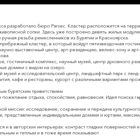
са разработало бюро Parsec. Кластер расположится на терри
ивописной сопки. Здесь уже построено девять жилых модулей 
 ручная резьба ремесленников из Бурятии и Красноярска.
 прибрежный кластер, в который войдут пятизвездочная гостин
научно-выставочный центр, арт-резиденцию, велнес-зону и ар
ова.
е, гостиничный комплекс, научный музей, центр духовного разв
вые домики с видом на озеро.
ый музей и исследовательский центр, ландшафтный парк с ленд
ития, кафе и рестораны, курорт с различными вариантами про
ным бурятским приветствием
е пожелание отдыха, спокойствия, равновесия. Идея поиска г
й миссии: исследование, сохранение и передача культурного
и, представленные индивидуальными домами и юртами, макси
я и в авторских интерьерах: контраст гладких поверхностей 
ильным и теплым и в тоже время показывают