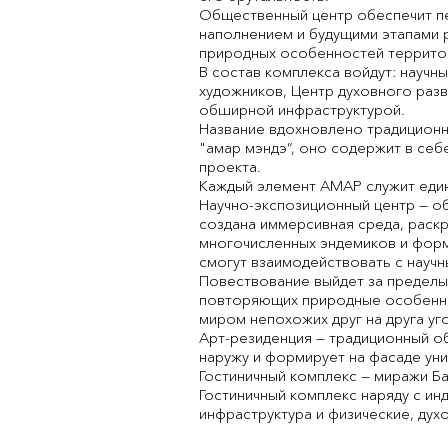
Общественный центр обеспечит пе
наполнением и будущими этапами р
природных особенностей террито
В состав комплекса войдут: научн
художников, Центр духовного разв
обширной инфраструктурой.
Название вдохновлено традицион
"амар мэндэ”, оно содержит в себ
проекта.
Каждый элемент АМАР служит едино
Научно-экспозиционный центр — о
создана иммерсивная среда, раскр
многочисленных эндемиков и форм 
смогут взаимодействовать с научн
Повествование выйдет за пределы
повторяющих природные особеннос
миром непохожих друг на друга уг
Арт-резиденция — традиционный об
наружу и формирует на фасаде уник
Гостиничный комплекс — миражи Б
Гостиничный комплекс наряду с ин
инфраструктура и физические, дух