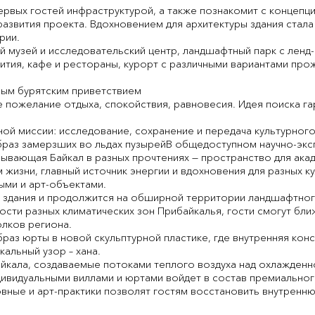
рвых гостей инфраструктурой, а также познакомит с концепц
азвития проекта. Вдохновением для архитектуры здания стал
рии.
ый музей и исследовательский центр, ландшафтный парк с ленд
ития, кафе и рестораны, курорт с различными вариантами про
ным бурятским приветствием
е пожелание отдыха, спокойствия, равновесия. Идея поиска г
й миссии: исследование, сохранение и передача культурного
браз замерзших во льдах пузырейВ общедоступном научно-эк
ывающая Байкал в разных прочтениях — пространство для акад
жизни, главный источник энергии и вдохновения для разных к
ыми и арт-объектами.
 здания и продолжится на обширной территории ландшафтного 
ти разных климатических зон Прибайкалья, гости смогут бли
олков региона.
раз юрты в новой скульптурной пластике, где внутренняя ко
альный узор – хана.
айкала, создаваемые потоками теплого воздуха над охлажденн
дивидуальными виллами и юртами войдет в состав премиально
овные и арт-практики позволят гостям восстановить внутренн