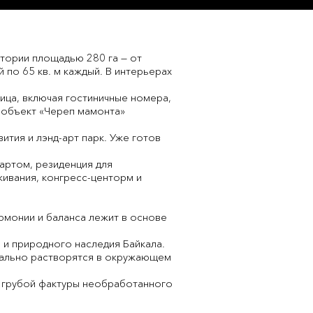
тории площадью 280 га — от
по 65 кв. м каждый. В интерьерах
ица, включая гостиничные номера,
т-объект «Череп мамонта»
ития и лэнд-арт парк. Уже готов
-артом, резиденция для
живания, конгресс-центорм и
армонии и баланса лежит в основе
 и природного наследия Байкала.
мально растворятся в окружающем
и грубой фактуры необработанного