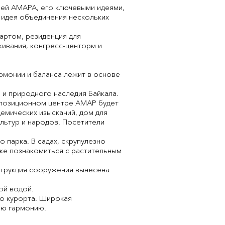
ией АМАРА, его ключевыми идеями,
а идея объединения нескольких
-артом, резиденция для
живания, конгресс-центорм и
армонии и баланса лежит в основе
 и природного наследия Байкала.
спозиционном центре АМАР будет
емических изысканий, дом для
ультур и народов. Посетители
парка. В садах, скрупулезно
же познакомиться с растительным
нструкция сооружения вынесена
ой водой.
го курорта. Широкая
юю гармонию.