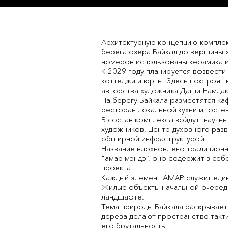
Архитектурную концепцию комплек
берега озера Байкал до вершины ж
номеров использованы керамика и
К 2029 году планируется возвести
коттеджи и юрты. Здесь построят 
авторства художника Даши Намдак
На берегу Байкала разместятся каф
ресторан локальной кухни и госте
В состав комплекса войдут: научн
художников, Центр духовного разв
обширной инфраструктурой.
Название вдохновлено традицион
"амар мэндэ”, оно содержит в себ
проекта.
Каждый элемент АМАР служит едино
Жилые объекты начальной очеред
ландшафте.
Тема природы Байкала раскрываетс
дерева делают пространство такт
его брутальность.