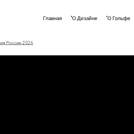
Главная
'О Дизайне
'О Гольфе
мия России 2026