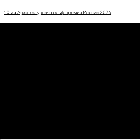
Previous Item
Next Item
10-ая Архитектурная гольф премия России 2026
L'OFFICIEL
рекламный отдел –
adv@lofficiel.pro
редакция LOFFICIEL о Моде –
editorial.team@lofficiel.pro
ROSSIA
редакция LOFFICIEL о Дизайн –
editorial.team@lofficiel.pro
редакция LOFFICIEL о Гольфе –
editorial.team@lofficiel.pro
проект ЛОКАТОР –
locator@lofficiel.pro