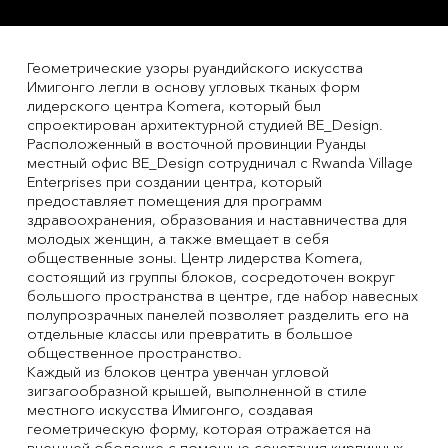
Геометрические узоры руандийского искусства
Имигонго легли в основу угловых тканых форм
лидерского центра Komera, который был
спроектирован архитектурной студией BE_Design.
Расположенный в восточной провинции Руанды
местный офис BE_Design сотрудничал с Rwanda Village
Enterprises при создании центра, который
предоставляет помещения для программ
здравоохранения, образования и наставничества для
молодых женщин, а также вмещает в себя
общественные зоны. Центр лидерства Komera,
состоящий из группы блоков, сосредоточен вокруг
большого пространства в центре, где набор навесных
полупрозрачных панелей позволяет разделить его на
отдельные классы или превратить в большое
общественное пространство.
Каждый из блоков центра увенчан угловой
зигзагообразной крышей, выполненной в стиле
местного искусства Имигонго, создавая
геометрическую форму, которая отражается на
внешней оболочке с помощью сочетания кирпичных