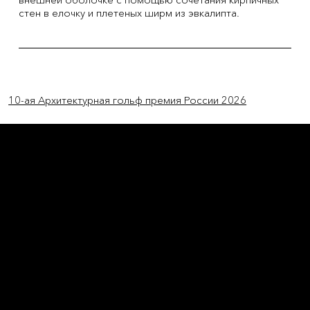
стен в елочку и плетеных ширм из эвкалипта.
Previous Item
Next Item
10-ая Архитектурная гольф премия России 2026
L'OFFICIEL
рекламный отдел –
adv@lofficiel.pro
редакция LOFFICIEL о Моде –
editorial.team@lofficiel.pro
ROSSIA
редакция LOFFICIEL о Дизайн –
editorial.team@lofficiel.pro
редакция LOFFICIEL о Гольфе –
editorial.team@lofficiel.pro
проект ЛОКАТОР –
locator@lofficiel.pro