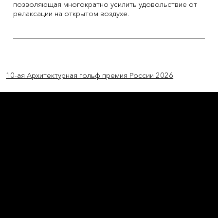
позволяющая многократно усилить удовольствие от
релаксации на открытом воздухе.
Previous Item
Next Item
10-ая Архитектурная гольф премия России 2026
L'OFFICIEL
рекламный отдел –
adv@lofficiel.pro
редакция LOFFICIEL о Моде –
editorial.team@lofficiel.pro
ROSSIA
редакция LOFFICIEL о Дизайн –
editorial.team@lofficiel.pro
редакция LOFFICIEL о Гольфе –
editorial.team@lofficiel.pro
проект ЛОКАТОР –
locator@lofficiel.pro