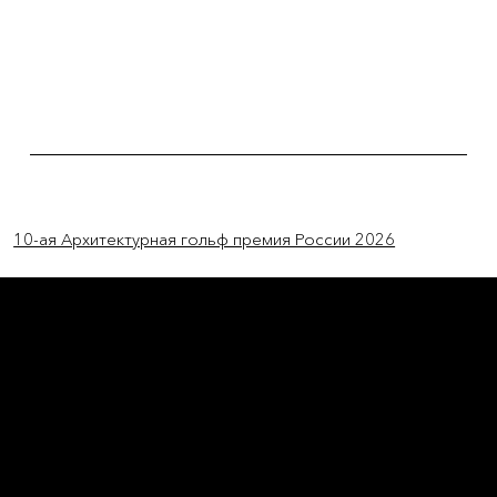
Previous Item
Next Item
10-ая Архитектурная гольф премия России 2026
L'OFFICIEL
рекламный отдел –
adv@lofficiel.pro
редакция LOFFICIEL о Моде –
editorial.team@lofficiel.pro
ROSSIA
редакция LOFFICIEL о Дизайн –
editorial.team@lofficiel.pro
редакция LOFFICIEL о Гольфе –
editorial.team@lofficiel.pro