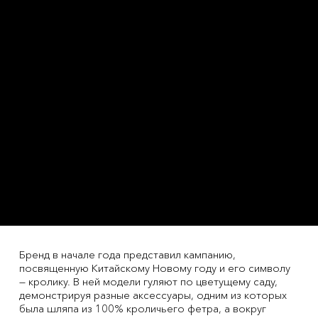
Бренд в начале года представил кампанию,
посвященную Китайскому Новому году и его символу
— кролику. В ней модели гуляют по цветущему саду,
демонстрируя разные аксессуары, одним из которых
была шляпа из 100% кроличьего фетра, а вокруг