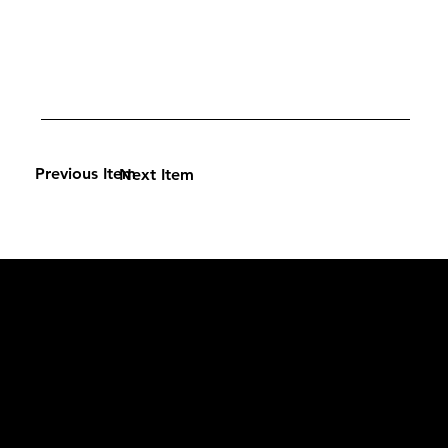
Previous Item
Next Item
L'OFFICIEL
рекламный отдел –
adv@lofficiel.pro
редакция LOFFICIEL о Моде –
editorial.team@lofficiel.pro
ROSSIA
редакция LOFFICIEL о Дизайн –
editorial.team@lofficiel.pro
редакция LOFFICIEL о Гольфе –