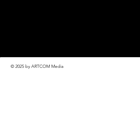
editorial.team@lofficiel.pro
проект ЛОКАТОР –
locator@lofficiel.pro
© 2025 by ARTCOM Media