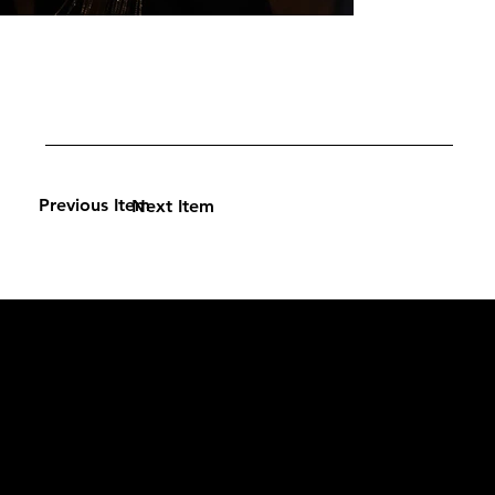
Previous Item
Next Item
L'OFFICIEL
рекламный отдел –
adv@lofficiel.pro
редакция LOFFICIEL о Моде –
editorial.team@lofficiel.pro
ROSSIA
редакция LOFFICIEL о Дизайн –
editorial.team@lofficiel.pro
редакция LOFFICIEL о Гольфе –