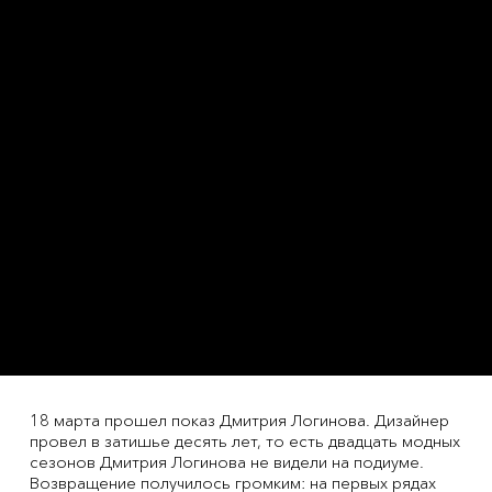
18 марта прошел показ Дмитрия Логинова. Дизайнер
провел в затишье десять лет, то есть двадцать модных
сезонов Дмитрия Логинова не видели на подиуме.
Возвращение получилось громким: на первых рядах