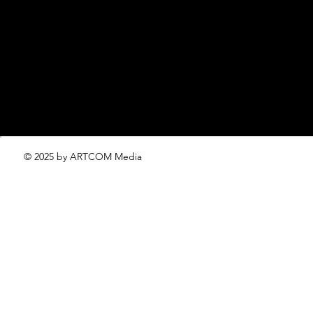
editorial.team@lofficiel.pro
проект ЛОКАТОР –
locator@lofficiel.pro
© 2025 by ARTCOM Media