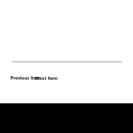
Previous Item
Next Item
L'OFFICIEL
рекламный отдел –
adv@lofficiel.pro