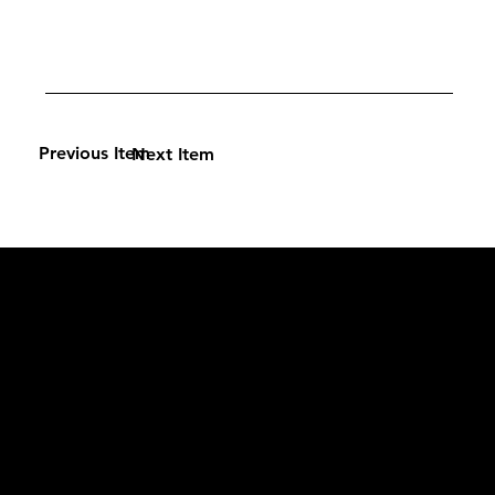
Previous Item
Next Item
L'OFFICIEL
рекламный отдел –
adv@lofficiel.pro
редакция LOFFICIEL о Моде –
editorial.team@lofficiel.pro
ROSSIA
редакция LOFFICIEL о Дизайн –
editorial.team@lofficiel.pro
редакция LOFFICIEL о Гольфе –
editorial.team@lofficiel.pro