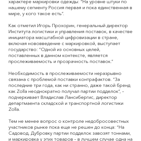
характере маркировки одежды: “На уровне штуки по
нашему сегменту Россия первая и пока единственная в
мире, у кого такое есть”.
Как отметил Игорь Прохорин, генеральный директор
Института логистики и управления поставок, в качестве
инициатора масштабной цифровизации в стране,
включая нововведение с маркировкой, выступает
государство: “Одной из основных целей,
поставленных в данном контексте, является
прослеживаемость и прозрачность поставок.”
Необходимость в прослеживаемости неразрывно
связана с проблемой поставки контрафактов. “За
последние три года, как ни странно, даже такой бренд
как Zolla неоднократно получал партии подделок”, –
подчеркивает Владислав Лансибергис, директор
департмаента складской и транспортной логистики
Zolla.
Тем не менее вопрос о контроле недобросовестных
участников рынке пока еще не решен до конца: “На
Садовод, Дубровку партии подделок завозят тоннами,
и маркировка у этих товаров – в лучшем случае одна на