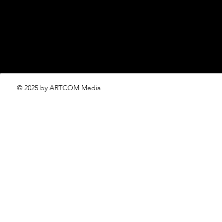
проект ЛОКАТОР –
locator@lofficiel.pro
© 2025 by ARTCOM Media