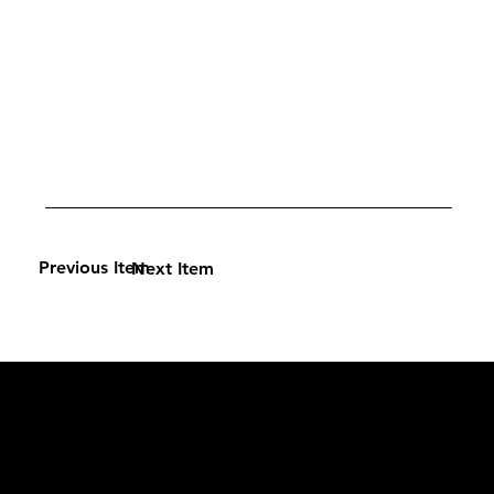
Previous Item
Next Item
L'OFFICIEL
рекламный отдел –
adv@lofficiel.pro
редакция LOFFICIEL о Моде –
editorial.team@lofficiel.pro