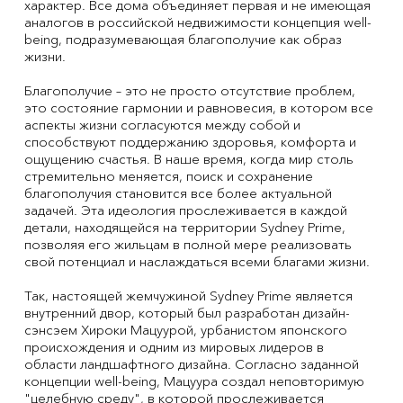
характер. Все дома объединяет первая и не имеющая
аналогов в российской недвижимости концепция well-
being, подразумевающая благополучие как образ
жизни.
Благополучие – это не просто отсутствие проблем,
это состояние гармонии и равновесия, в котором все
аспекты жизни согласуются между собой и
способствуют поддержанию здоровья, комфорта и
ощущению счастья. В наше время, когда мир столь
стремительно меняется, поиск и сохранение
благополучия становится все более актуальной
задачей. Эта идеология прослеживается в каждой
детали, находящейся на территории Sydney Prime,
позволяя его жильцам в полной мере реализовать
свой потенциал и наслаждаться всеми благами жизни.
Так, настоящей жемчужиной Sydney Prime является
внутренний двор, который был разработан дизайн-
сэнсэем Хироки Мацуурой, урбанистом японского
происхождения и одним из мировых лидеров в
области ландшафтного дизайна. Согласно заданной
концепции well-being, Мацуура создал неповторимую
"целебную среду", в которой прослеживается