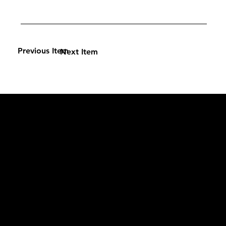
Previous Item
Next Item
L'OFFICIEL
рекламный отдел –
adv@lofficiel.pro
редакция LOFFICIEL о Моде –
editorial.team@lofficiel.pro
ROSSIA
редакция LOFFICIEL о Дизайн –
editorial.team@lofficiel.pro
редакция LOFFICIEL о Гольфе –
editorial.team@lofficiel.pro
проект ЛОКАТОР –
locator@lofficiel.pro