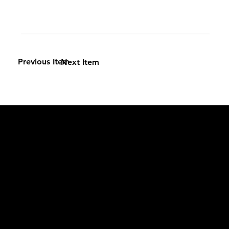
Previous Item
Next Item
L'OFFICIEL
рекламный отдел –
adv@lofficiel.pro
редакция LOFFICIEL о Моде –
editorial.team@lofficiel.pro
ROSSIA
редакция LOFFICIEL о Дизайн –
editorial.team@lofficiel.pro
редакция LOFFICIEL о Гольфе –
editorial.team@lofficiel.pro
проект ЛОКАТОР –
locator@lofficiel.pro