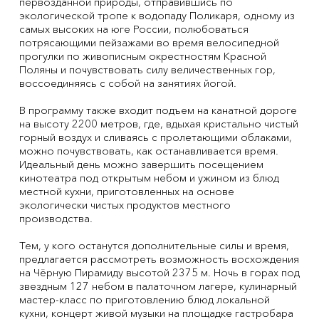
первозданной природы, отправившись по
экологической тропе к водопаду Поликаря, одному из
самых высоких на юге России, полюбоваться
потрясающими пейзажами во время велосипедной
прогулки по живописным окрестностям Красной
Поляны и почувствовать силу величественных гор,
воссоединяясь с собой на занятиях йогой.
В программу также входит подъем на канатной дороге
на высоту 2200 метров, где, вдыхая кристально чистый
горный воздух и сливаясь с пролетающими облаками,
можно почувствовать, как останавливается время.
Идеальный день можно завершить посещением
кинотеатра под открытым небом и ужином из блюд
местной кухни, приготовленных на основе
экологически чистых продуктов местного
производства.
Тем, у кого останутся дополнительные силы и время,
предлагается рассмотреть возможность восхождения
на Чёрную Пирамиду высотой 2375 м. Ночь в горах под
звездным 127 небом в палаточном лагере, кулинарный
мастер-класс по приготовлению блюд локальной
кухни, концерт живой музыки на площадке гастробара