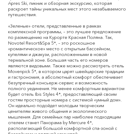
Apres Ski, пикник и обзорная экскурсию, которая
раскроет тайны уникальных мест этого незабываемого
путешествия.
«Зеленые» отели, представленные в рамках
комплексной программы, – это лучшее предложение
по размещению на Курорте Красная Поляна. Так,
Novotel Resort&Spa 5*, – это роскошное
«романтическое» место с открытым бассейном,
купелями и джакузи, расположенными в новой
термальной зоне. Большая часть его номеров
являются видовыми. Также можно рассмотреть отель
Movenpick 5*, в котором царят швейцарские традиции
и гастрономия, а абсолютный комфорт обеспечивает
безупречный консьерж-сервис и возможность
полного уединения. Не менее комфортным вариантом
будет отель Ibis Styles 4*, предоставляющий своим
гостям просторные номера с системой «умный дом».
Он идеально подойдет молодым творческим
ценителям живого общения и экологического
мышления. Для семейных пар наиболее подходящим
отелем станет Панорама by Mercure 4*,
располагающий большой комфортной спа-зоной с
бассейнами и соляной комнатой.