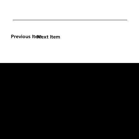
Previous Item
Next Item
L'OFFICIEL
рекламный отдел –
adv@lofficiel.pro
редакция LOFFICIEL о Моде –
editorial.team@lofficiel.pro
ROSSIA
редакция LOFFICIEL о Дизайн –
editorial.team@lofficiel.pro
редакция LOFFICIEL о Гольфе –
editorial.team@lofficiel.pro
проект ЛОКАТОР –
locator@lofficiel.pro