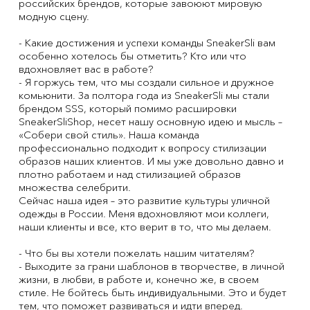
российских брендов, которые завоюют мировую
модную сцену.
- Какие достижения и успехи команды SneakerSli вам
особенно хотелось бы отметить? Кто или что
вдохновляет вас в работе?
- Я горжусь тем, что мы создали сильное и дружное
комьюнити. За полтора года из SneakerSli мы стали
брендом SSS, который помимо расшировки
SneakerSliShop, несет нашу основную идею и мысль –
«Собери свой стиль». Наша команда
профессионально подходит к вопросу стилизации
образов наших клиентов. И мы уже довольно давно и
плотно работаем и над стилизацией образов
множества селебрити.
Сейчас наша идея – это развитие культуры уличной
одежды в России. Меня вдохновляют мои коллеги,
наши клиенты и все, кто верит в то, что мы делаем.
- Что бы вы хотели пожелать нашим читателям?
- Выходите за грани шаблонов в творчестве, в личной
жизни, в любви, в работе и, конечно же, в своем
стиле. Не бойтесь быть индивидуальными. Это и будет
тем, что поможет развиваться и идти вперед.