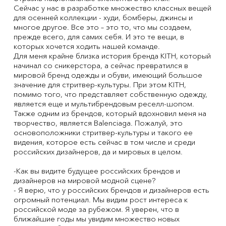
Сейчас у нас в разработке множество классных вещей
для осенней коллекции - худи, бомберы, джинсы и
многое другое. Все это – это то, что мы создаем,
прежде всего, для самих себя. И это те вещи, в
которых хочется ходить нашей команде.
Для меня крайне близка история бренда KITH, который
начинал со сникерстора, а сейчас превратился в
мировой бренд одежды и обуви, имеющий большое
значение для стритвер-культуры. При этом KITH,
помимо того, что представляет собственную одежду,
является еще и мультибрендовым реселл-шопом.
Также одним из брендов, который вдохновил меня на
творчество, является Balenciaga. Пожалуй, это
основоположники стритвер-культуры и такого ее
видения, которое есть сейчас в том числе и среди
российских дизайнеров, да и мировых в целом.
-Как вы видите будущее российских брендов и
дизайнеров на мировой модной сцене?
- Я верю, что у российских брендов и дизайнеров есть
огромный потенциал. Мы видим рост интереса к
российской моде за рубежом. Я уверен, что в
ближайшие годы мы увидим множество новых