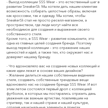
- Выход коллекции SSS Wear – это естественный шаг в
развитии SneakerSli. Мы хотели дать нашим клиентам
возможность собирать целостные образы, включая
как кроссовки, так и одежду. Мы хотим, чтобы
SneakerSli стал не просто реселл-магазином, а
пространством, где люди могут найти все
необходимое для создания и выражения своего
собственного стиля.
Кроме того, в SSS Wear – развитие комьюнити, это
одна из главных целей создания бренда. Поэтому
выход первой коллекции – это отражение наших
ценностей и идей, а также тех, кто окружает нас и
доверяет нашему бренду.
- Что вдохновляло вас на создание новых коллекций и
какие идеи лежат в основе ваших дизайнов?
- Желание делиться нашим собственным видением
стиля, создавать собственные трендовые вещи
вдохновило нас на создание бренда SSS Wear. И вот
этим летом состоялся первый дроп с коллекцией
футболок, в которых мы постарались отразить дань
уважения как важным артистам, повлиявшим на
стритвер, так и нашей стране и нашей культуре,
отразив национальные элементы в принтах.