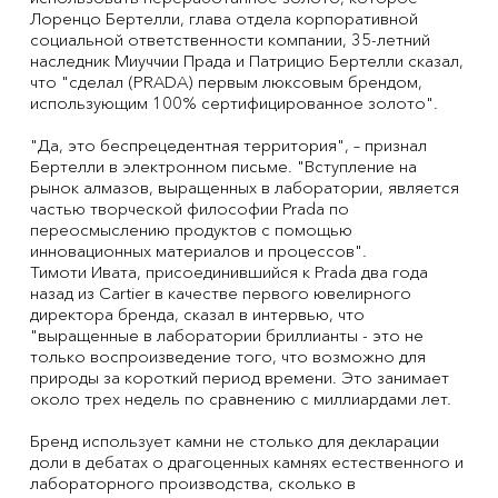
Лоренцо Бертелли, глава отдела корпоративной
социальной ответственности компании, 35-летний
наследник Миуччии Прада и Патрицио Бертелли сказал,
что "сделал (PRADA) первым люксовым брендом,
использующим 100% сертифицированное золото".
"Да, это беспрецедентная территория", – признал
Бертелли в электронном письме. "Вступление на
рынок алмазов, выращенных в лаборатории, является
частью творческой философии Prada по
переосмыслению продуктов с помощью
инновационных материалов и процессов".
Тимоти Ивата, присоединившийся к Prada два года
назад из Cartier в качестве первого ювелирного
директора бренда, сказал в интервью, что
"выращенные в лаборатории бриллианты - это не
только воспроизведение того, что возможно для
природы за короткий период времени. Это занимает
около трех недель по сравнению с миллиардами лет.
Бренд использует камни не столько для декларации
доли в дебатах о драгоценных камнях естественного и
лабораторного производства, сколько в