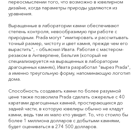
переосмыслении того, что возможно в ювелирном
дизайне, когда параметры природы удаляются из
уравнения.
Выращенные в лаборатории камни обеспечивают
степень контроля, невообразимую при работе с
природным. Prada могут "имитировать и рассчитывать
точный размер, чистоту и цвет камня, прежде чем его
вырастить", – объяснил Ивата. Работая с мастером-
резаком в Антверпене, Бельгия (который не
специализируется на выращенных в лаборатории
драгоценных камнях), Ивата разработал "вырез Prada",
а именно треугольную форму, напоминающую логотип
дома.
Способность создавать камни по более разумной
цене также позволила Prada сделать ожерелье с 40
каратами драгоценных камней, простирающихся до
задней части, в которую ювелиры обычно не кладут
камни, ведь там их мало кто увидит. То, что стоило бы
более 1 миллиона долларов с добытыми камнями,
будет оцениваться в 274 500 долларов.